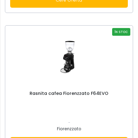
Cere Ofertă
ÎN STOC
Rasnita cafea Fiorenzzato F64EVO
-
Fiorenzzato