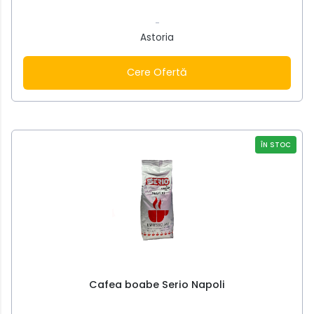
-
Astoria
Cere Ofertă
ÎN STOC
Cafea boabe Serio Napoli