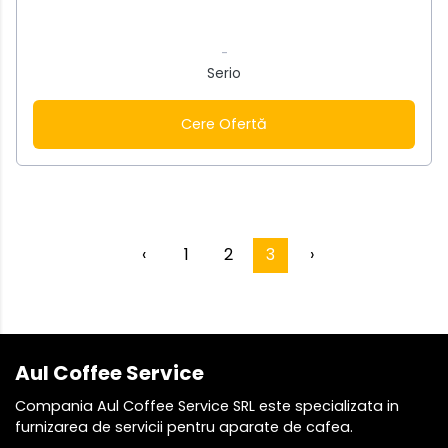
-
Serio
Cere Ofertă
‹
1
2
3
›
Aul Coffee Service
Compania Aul Coffee Service SRL este specializata in
furnizarea de servicii pentru aparate de cafea.