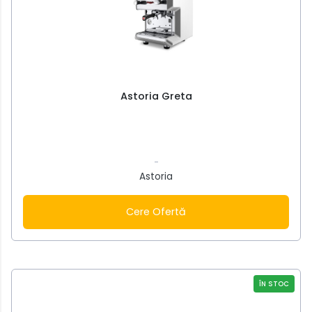
Astoria Greta
-
Astoria
Cere Ofertă
ÎN STOC