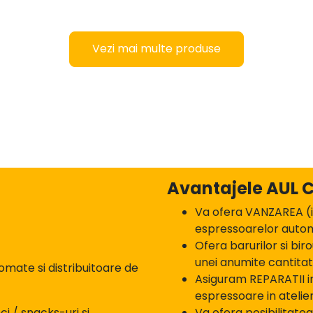
Vezi mai multe produse
Avantajele AUL 
Va ofera VANZAREA (in
espressoarelor automa
Ofera barurilor si b
unei anumite cantitat
omate si distribuitoare de
Asiguram REPARATII in
espressoare in atelier
ci / snacks-uri si
Va ofera posibilitate