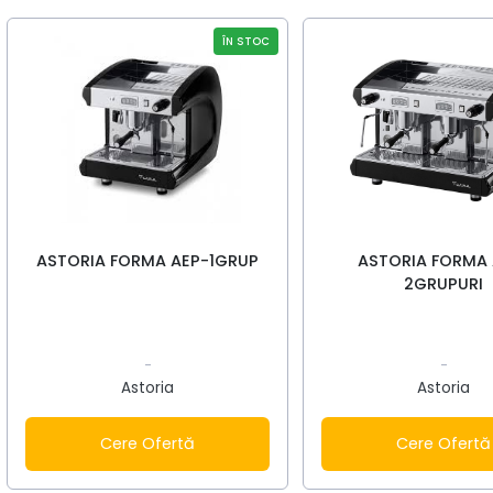
ÎN STOC
Decalcifiant Anticalcar
ASTORIA FORMA AEP-1GRUP
ASTORIA FORMA 
2GRUPURI
-
-
Astoria
Astoria
Cere Ofertă
Cere Ofertă