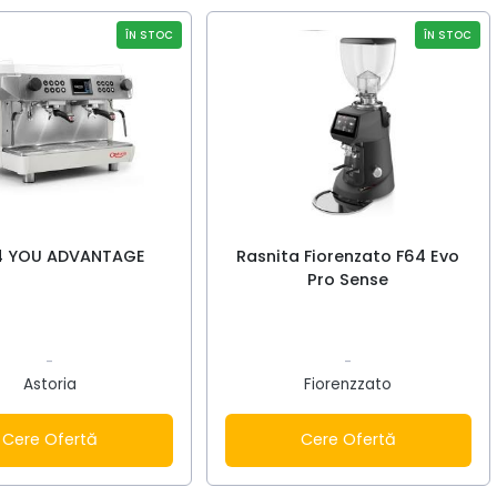
ÎN STOC
ÎN STOC
4 YOU ADVANTAGE
Rasnita Fiorenzato F64 Evo
Pro Sense
-
-
Astoria
Fiorenzzato
Cere Ofertă
Cere Ofertă