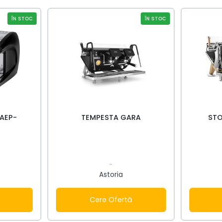
ÎN STOC
ÎN STOC
AEP-
TEMPESTA GARA
STO
-
Astoria
Cere Ofertă