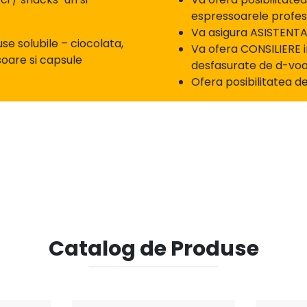
espressoarele profesi
Va asigura ASISTENTA
e solubile – ciocolata,
Va ofera CONSILIERE in
oare si capsule
desfasurate de d-voa
Ofera posibilitatea de
Catalog de Produse