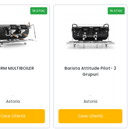
ÎN STOC
ÎN STOC
RM MULTIBOILER
Barista Attitude Pilot- 2
Grupuri
-
-
Astoria
Astoria
Cere Ofertă
Cere Ofertă