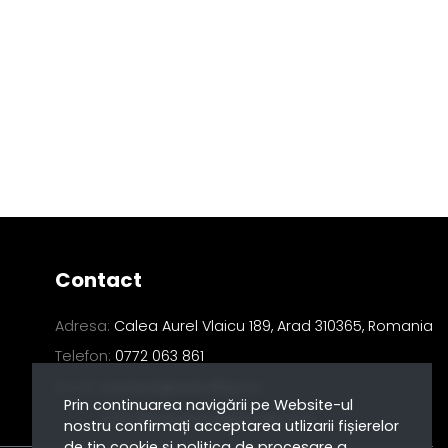
Contact
Adresa:
Calea Aurel Vlaicu 189, Arad 310365, Romania
Telefon:
0772 063 861
Email:
contact@aulcoffee.ro
Prin continuarea navigării pe Website-ul
aulcoffeeservice@gmail.com
nostru confirmați acceptarea utlizarii fișierelor
de tip cookie și politica de procesare a