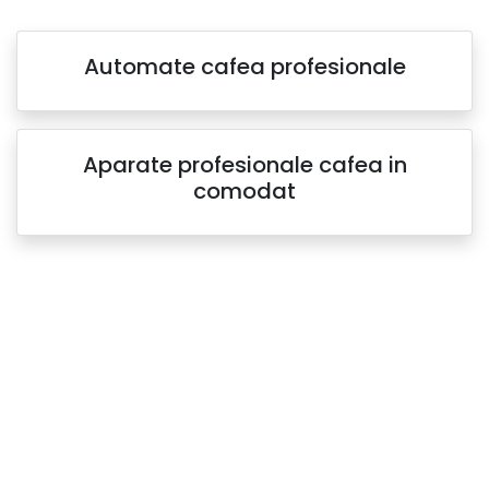
Aparate de bauturi reci
si snack
Automate cafea profesionale
Automate Vending
Cafea boabe
Aparate profesionale cafea in
comodat
Rasnita
Aparate de cafea
Barista Attitude
Produse Vending Ristora
Pahare carton 7oz
Capsule Lvazza