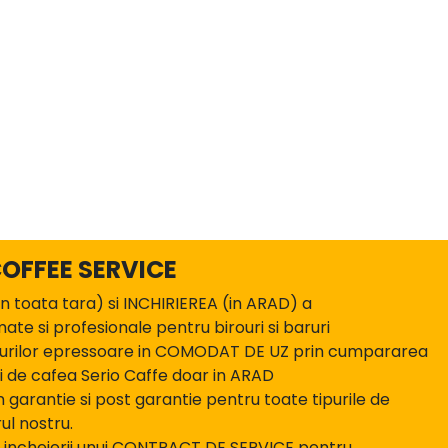
COFFEE SERVICE
 toata tara) si INCHIRIEREA (in ARAD) a
te si profesionale pentru birouri si baruri
irourilor epressoare in COMODAT DE UZ prin cumpararea
i de cafea Serio Caffe doar in ARAD
 garantie si post garantie pentru toate tipurile de
ul nostru.
a incheierii unui CONTRACT DE SERVICE pentru