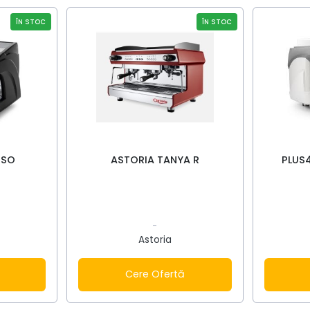
ÎN STOC
ÎN STOC
PSO
ASTORIA TANYA R
PLUS
-
Astoria
Cere Ofertă