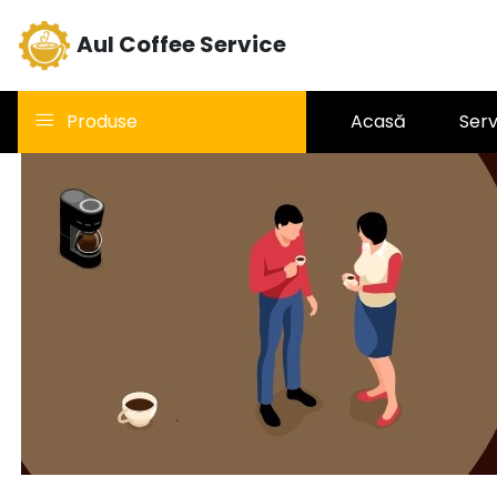
Aul Coffee Service
Produse
Acasă
Serv
Aparate cu capsule
LAVAZZA BLUE
Table-Top HO.RE.CA
Aparate cafea SAECO
Espressoare
profesionale ASTORIA