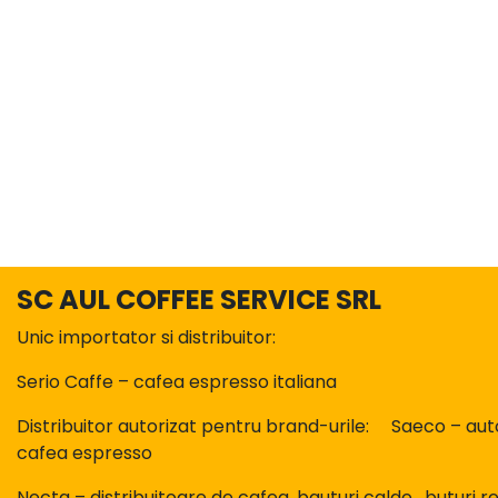
SC AUL COFFEE SERVICE SRL
Unic importator si distribuitor:
Serio Caffe – cafea espresso italiana
Distribuitor autorizat pentru brand-urile: Saeco – aut
cafea espresso
Necta – distribuitoare de cafea, bauturi calde , buturi re