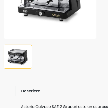
Aparate de bauturi reci
si snack
Automate Vending
Cafea boabe
Rasnita
Aparate de cafea
Barista Attitude
Produse Vending Ristora
Descriere
Pahare carton 7oz
Astoria Calypso SAE 2 Grupuri este un espress
Capsule Lvazza