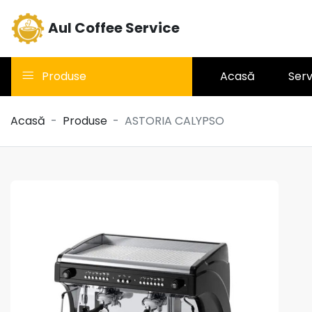
Aul Coffee Service
Produse
Acasă
Serv
Acasă
Produse
ASTORIA CALYPSO
Aparate cu capsule
LAVAZZA BLUE
Table-Top HO.RE.CA
Aparate cafea SAECO
Espressoare
profesionale ASTORIA