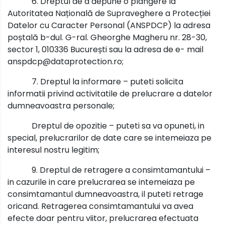
6. Dreptul de a depune o plângere la
Autoritatea Națională de Supraveghere a Protecției
Datelor cu Caracter Personal (ANSPDCP) la adresa
poștală b-dul. G-ral. Gheorghe Magheru nr. 28-30,
sector 1, 010336 București sau la adresa de e- mail
anspdcp@dataprotection.ro;
7. Dreptul la informare – puteti solicita
informatii privind activitatile de prelucrare a datelor
dumneavoastra personale;
Dreptul de opozitie – puteti sa va opuneti, in
special, prelucrarilor de date care se intemeiaza pe
interesul nostru legitim;
9. Dreptul de retragere a consimtamantului –
in cazurile in care prelucrarea se intemeiaza pe
consimtamantul dumneavoastra, il puteti retrage
oricand. Retragerea consimtamantului va avea
efecte doar pentru viitor, prelucrarea efectuata