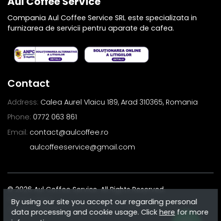
Aul Coffee Service
Compania Aul Coffee Service SRL este specializata in
furnizarea de servicii pentru aparate de cafea.
Contact
Address:
Calea Aurel Vlaicu 189, Arad 310365, Romania
Phone:
0772 063 861
Email:
contact@aulcoffee.ro
aulcoffeeservice@gmail.com
© 2026 Aul Coffee Service.
All Rights Reserved.
Privacy policy
By using our site you accept our regarding personal
Terms of Usage
data processing and cookie usage. Click
here
for more