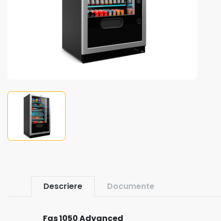
Aparate de bauturi reci
si snack
Automate Vending
Cafea boabe
Rasnita
Aparate de cafea
Barista Attitude
Produse Vending Ristora
Descriere
Documente
Pahare carton 7oz
Fas 1050 Advanced
Capsule Lvazza