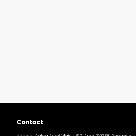
Contact
Adresa:
Calea Aurel Vlaicu 189, Arad 310365, Romania