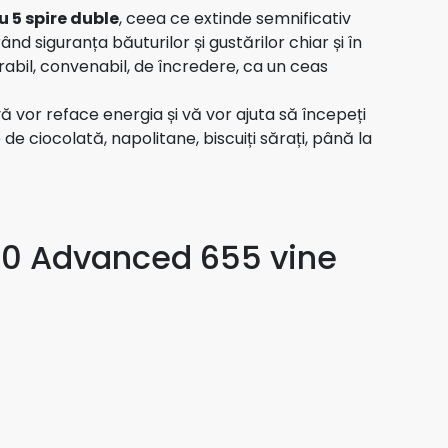
u 5 spire duble
, ceea ce extinde semnificativ
rând siguranța băuturilor și gustărilor chiar și în
rabil, convenabil, de încredere, ca un ceas
ă vor reface energia și vă vor ajuta să începeți
 de ciocolată, napolitane, biscuiți sărați, până la
050 Advanced 655 vine