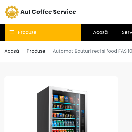
Aul Coffee Service
Produse
Acasă
Serv
Acasă
Produse
Automat Bauturi reci si food FAS 
Aparate cu capsule
LAVAZZA BLUE
Table-Top HO.RE.CA
Aparate cafea SAECO
Espressoare
profesionale ASTORIA