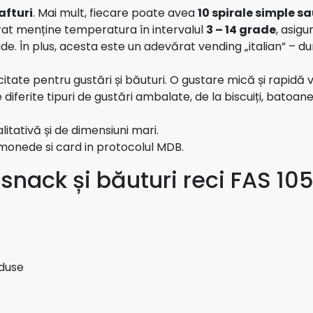
afturi
. Mai mult, fiecare poate avea
10 spirale simple sa
orat menține temperatura în intervalul
3 – 14 grade
, asigu
de. În plus, acesta este un adevărat vending „italian” – du
tate pentru gustări și băuturi. O gustare mică și rapidă v
diferite tipuri de gustări ambalate, de la biscuiți, batoane
alitativă și de dimensiuni mari.
monede si card in protocolul MDB.
snack și băuturi reci FAS 1
oduse