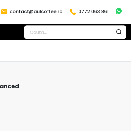
contact@aulcoffee.ro
0772 063 861
dvanced