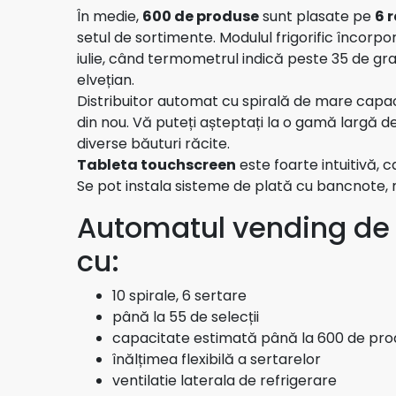
În medie,
600 de produse
sunt plasate pe
6 r
setul de sortimente. Modulul frigorific încorp
Decalcifiant Anticalcar
iulie, când termometrul indică peste 35 de gra
elvețian.
Distribuitor automat cu spirală de mare capaci
din nou. Vă puteți așteptați la o gamă largă de 
diverse băuturi răcite.
Tableta touchscreen
este foarte intuitivă, c
Se pot instala sisteme de plată cu bancnote, 
Automatul vending de 
cu:
10 spirale, 6 sertare
până la 55 de selecții
capacitate estimată până la 600 de pr
înălțimea flexibilă a sertarelor
ventilatie laterala de refrigerare